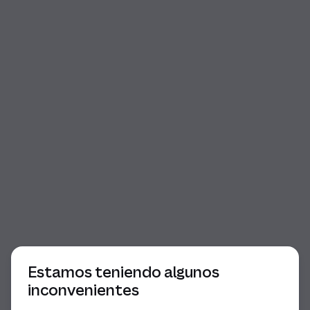
Comienzo del diálogo
Estamos teniendo algunos
inconvenientes